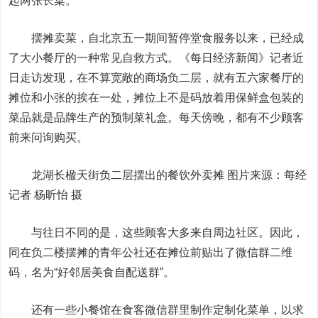
起两张长桌。
摆摊卖菜，自北京五一期间暂停堂食服务以来，已经成
了大小餐厅的一种常见自救方式。《每日经济新闻》记者近
日走访发现，在不算宽敞的商场负二层，就有五六家餐厅的
摊位和小张的挨在一处，摊位上不是码放着用保鲜盒包装的
菜品就是品牌生产的预制菜礼盒。每天傍晚，都有不少顾客
前来问询购买。
龙湖长楹天街负二层摆出的餐饮外卖摊 图片来源：每经
记者 杨昕怡 摄
与往日不同的是，这些顾客大多来自周边社区。因此，
同在负二楼摆摊的青年公社还在摊位前贴出了微信群二维
码，名为“好邻居美食自配送群”。
还有一些小餐馆在食客微信群里制作定制化菜单，以求