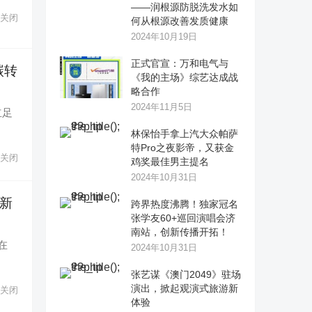
——润根源防脱洗发水如
关闭
何从根源改善发质健康
2024年10月19日
正式官宣：万和电气与
碳转
《我的主场》综艺达成战
略合作
2024年11月5日
立足
林保怡手拿上汽大众帕萨
特Pro之夜影帝，又获金
关闭
鸡奖最佳男主提名
2024年10月31日
全新
跨界热度沸腾！独家冠名
张学友60+巡回演唱会济
南站，创新传播开拓！
在
2024年10月31日
张艺谋《澳门2049》驻场
演出，掀起观演式旅游新
关闭
体验