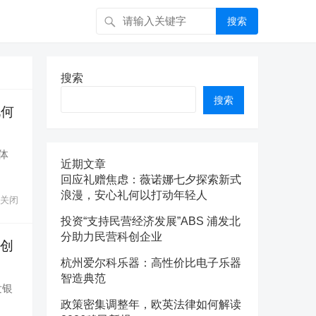
搜索
搜索
搜索
礼何
体
近期文章
回应礼赠焦虑：薇诺娜七夕探索新式
浪漫，安心礼何以打动年轻人
关闭
投资“支持民营经济发展”ABS 浦发北
分助力民营科创企业
科创
杭州爱尔科乐器：高性价比电子乐器
智造典范
发银
政策密集调整年，欧英法律如何解读