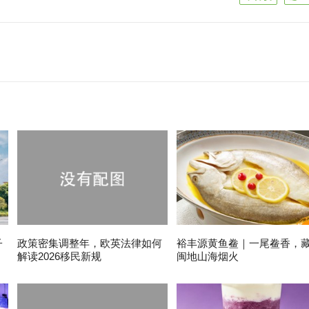
子
政策密集调整年，欧英法律如何
裕丰源黄鱼鲞｜一尾鲞香，
解读2026移民新规
闽地山海烟火