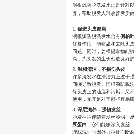
润根源防脱洗发水正是针对
养，帮助脱发人群改善发质
促进头皮健康
润根源防脱洗发水含有
侧柏
修复作用，能够温和去除头
问题。同时，姜根提取物能
康，为头发的生长创造良好
温和清洁，不损伤头皮
许多洗发水在清洁力上过于
间接导致脱发。润根源防脱
除头皮上的油脂和污垢，又
使用，尤其是对于那些容易
深层滋养，强韧发丝
脱发往往伴随着发丝脆弱、
豆蛋白
，它们能够深入发丝
理或洗护时因外力拉扯而断