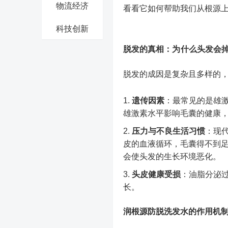
物流经济
看看它如何帮助我们从根源
科技创新
脱发的真相：为
什么头发会
脱发的成因是复杂且多样的
遗传因素
：最常见的是雄激
雄激素水平影响毛囊的健康
压力与不良生活
习
惯
：现
皮的血液循环，毛囊得不到
会使头发的生长环境恶化。
头皮健康受损
：油脂分泌
长。
润根源防脱洗发水的作用机