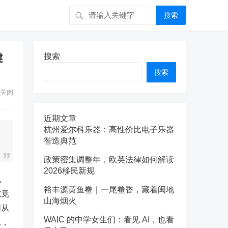
搜索
健
搜索
搜索
关闭
近期文章
杭州爱尔科乐器：高性价比电子乐器
智造典范
政策密集调整年，欧英法律如何解读
2026移民新规
规
裕丰源黄鱼鲞｜一尾鲞香，藏着闽地
究竟
山海烟火
们从
WAIC 的中学女生们：看见 AI，也看
水，