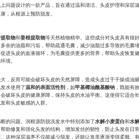
以上问题设计的一款产品，旨在通过温和清洁、头皮护理和深层
健康，从根源上预防脱发。
叶提取物
和
姜根提取物
等天然植物精华。这些成分对头皮具有很
皮多余的油脂和污垢，帮助疏通毛囊，减少油脂过多导致的毛囊
够促进头皮的血液循环，为毛囊提供更多的营养，帮助头皮恢复
的环境。
强大，反而可能会破坏头皮的天然屏障，造成头皮过于干燥或油
洗发水使用了
温和的表面活性剂
，如
甲基椰油酰基酸钠
，既能有
不会破坏头皮的健康屏障，保持头皮的水油平衡。这使得它适合
脱发和头皮敏感的人群。
易断的问题。润根源防脱洗发水中特别添加了
水解小麦蛋白
和
水
，帮助修复和强化头发的结构，增加发丝的韧性，防止头发在日
裂。这种深层滋养不仅能减少脱发，还能让发质逐渐变得柔顺、