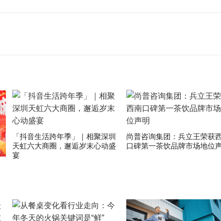
「抖音生活跨年季」｜相聚深圳
尚普咨询集团：兵立王荣获
天虹六大商圈，邂逅岁末心动盛
口碑第一茶饮品牌市场地位
宴
，
！