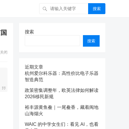
搜索
京国
搜索
搜索
关闭
近期文章
杭州爱尔科乐器：高性价比电子乐器
智造典范
政策密集调整年，欧英法律如何解读
2026移民新规
裕丰源黄鱼鲞｜一尾鲞香，藏着闽地
山海烟火
WAIC 的中学女生们：看见 AI，也看