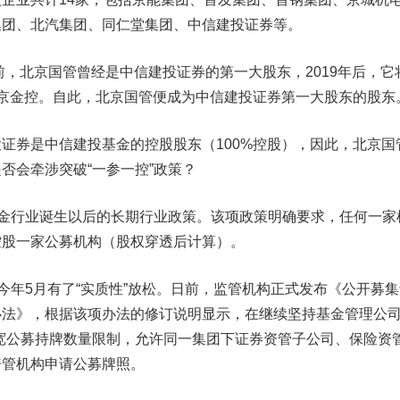
集团、北汽集团、
同仁堂
集团、
中信建投
证券等。
，北京国管曾经是中信建投证券的第一大股东，2019年后，它
北京金控。自此，北京国管便成为中信建投证券第一大股东的股东
券是中信建投基金的控股股东（100%控股），因此，北京国
是否会牵涉突破“一参一控”政策？
金行业诞生以后的长期行业政策。该项政策明确要求，任何一家
控股一家公募机构（股权穿透后计算）。
于今年5月有了
“实质性”放松。
日前，监管机构正式发布《公开募集
办法》，根据该项办法的修订说明显示，
在继续坚持基金管理公司
宽公募持牌数量限制，允许同一集团下证券资管子公司、保险资
资管机构申请公募牌照。