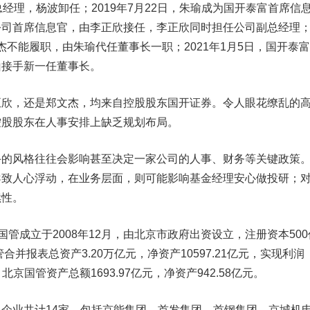
经理，杨波卸任；2019年7月22日，朱瑜成为国开泰富首席信
公司首席信息官，由李正欣接任，李正欣同时担任公司副总经理
郑文杰不能履职，由朱瑜代任董事长一职；2021年1月5日，国开泰
山接手新一任董事长。
，还是郑文杰，均来自控股股东国开证券。令人眼花缭乱的
控股股东在人事安排上缺乏规划布局。
风格往往会影响甚至决定一家公司的人事、财务等关键政策
导致人心浮动，在业务层面，则可能影响基金经理安心做投研；
续性。
管成立于2008年12月，由北京市政府出资设立，注册资本500
合并报表总资产3.20万亿元，净资产10597.21亿元，实现利润
北京国管资产总额1693.97亿元，净资产942.58亿元。
业共计14家，包括京能集团、首发集团、首钢集团、京城机