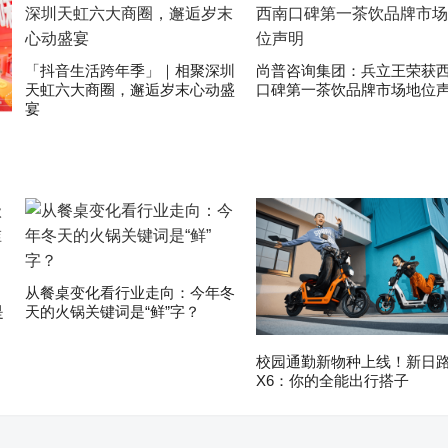
「抖音生活跨年季」｜相聚深圳
尚普咨询集团：兵立王荣获
天虹六大商圈，邂逅岁末心动盛
口碑第一茶饮品牌市场地位
宴
，
！
从餐桌变化看行业走向：今年冬
是
天的火锅关键词是“鲜”字？
校园通勤新物种上线！新日
X6：你的全能出行搭子