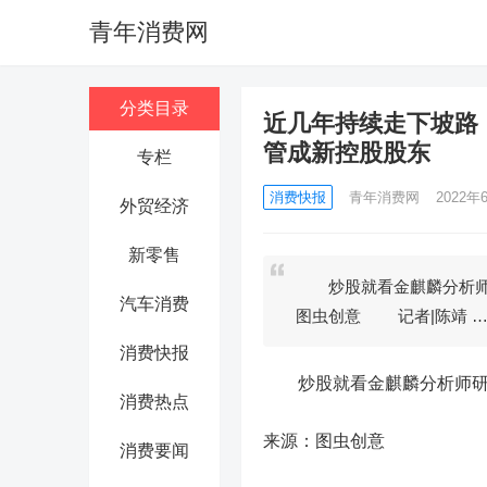
青年消费网
分类目录
近几年持续走下坡路！
管成新控股股东
专栏
消费快报
青年消费网
2022年
外贸经济
新零售
炒股就看金麒麟分析师研
汽车消费
图虫创意 记者|陈靖 
消费快报
炒股就看金麒麟分析师研报
消费热点
来源：图虫创意
消费要闻