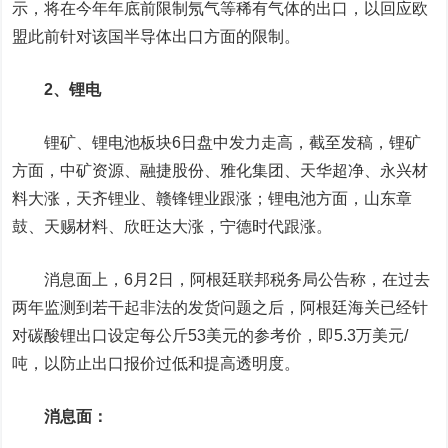
示，将在今年年底前限制氖气等稀有气体的出口，以回应欧
盟此前针对该国半导体出口方面的限制。
2、锂电
锂矿、锂电池板块6日盘中发力走高，截至发稿，锂矿
方面，
中矿资源
、
融捷股份
、
雅化集团
、
天华超净
、
永兴材
料
大涨，
天齐锂业
、
赣锋锂业
跟涨；锂电池方面，
山东章
鼓
、
天赐材料
、
欣旺达
大涨，
宁德时代
跟涨。
消息面上，6月2日，阿根廷联邦税务局公告称，在过去
两年监测到若干起非法的发货问题之后，阿根廷海关已经针
对碳酸锂出口设定每公斤53美元的参考价，即5.3万美元/
吨，以防止出口报价过低和提高透明度。
消息面：