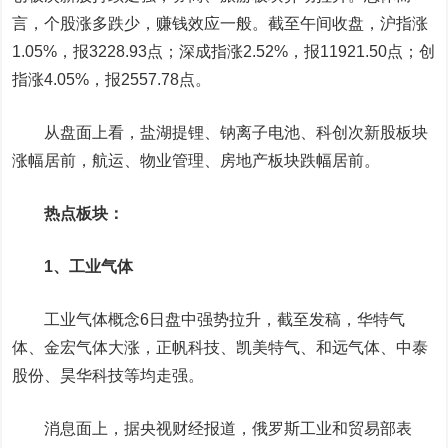
言，个股涨多跌少，赚钱效应一般。截至午间收盘，沪指涨
1.05%，报3228.93点；深成指涨2.52%，报11921.50点；创
指涨4.05%，报2557.78点。
从盘面上看，盐湖提锂、钠离子电池、科创次新股板块
涨幅居前，航运、物业管理、房地产板块跌幅居前。
热点板块：
1、工业气体
工业气体概念6日盘中强势拉升，截至发稿，
华特气
体
、
金宏气体
大涨，
正帆科技
、
凯美特气
、
和远气体
、
中泰
股份
、
昊华科技
等均走强。
消息面上，据央视财经报道，俄罗斯工业和贸易部表