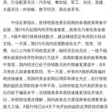
局。行业配置关注：汽车链、餐饮链、军工、光伏、基建。
主题关注：科创板、数字经济、国企改革等。
中信证券
指出，疫情明显改善后前期的各项政策将集中
起效，预计6月起国内经济快速修复，政策合力催化资金接
力，A股中期行情将持续数月，建议继续坚定布局四大轮动
主线。一方面，预计5月国内宏观数据在生产、投资、消
费、出口上均有不同程度反弹，稳经济总动员后，一揽子稳
增长政策的传导性和执行力提升，前期积蓄政策的效果将集
中显现，国内经济已处于持续数月的中期修复通道中，在6
月将步入加速修复阶段。另一方面，外资对A股的风险偏好
将持续修复，而国内资金前期以博弈和调仓为主，在行情初
期的超跌反弹阶段参与率不高，以绝对收益为代表的资金仓
位仍处于偏低水平；后续随着基本面快速修复强化市场共
识，外部扰动逐步缓解，国内政策合力显现将催化增量资金
接力入场。A股行情已从4月下旬开始的超跌反弹阶段切换至