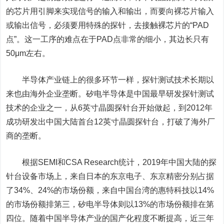
的芯片用引脚来实现信号的输入和输出，而要向裸芯片输入
或输出信号，必须要用特殊的探针，去接触裸芯片的“PAD
点”。这一工序的难点在于PAD点非常的细小，其边长只有
50μm左右。
半导体产业链上的很多环节一样，探针测试技术长期以
来也由海外企业垄断。矽电半导体是中国最早研发探针测试
技术的企业之一，从6英寸晶圆探针台开始做起，到2012年
成功研发出中国大陆首台12英寸晶圆探针台，打破了海外厂
商的垄断。
根据SEMI和CSA Research统计，2019年中国大陆的探
针台设备市场上，来自日本的东京电子、东京精密分别占据
了34%、24%的市场份额，来自中国台湾的惠特科技以14%
的市场份额排第三，矽电半导体则以13%的市场份额排在第
四位。随着中国半导体产业的国产化程度不断提高，近三年