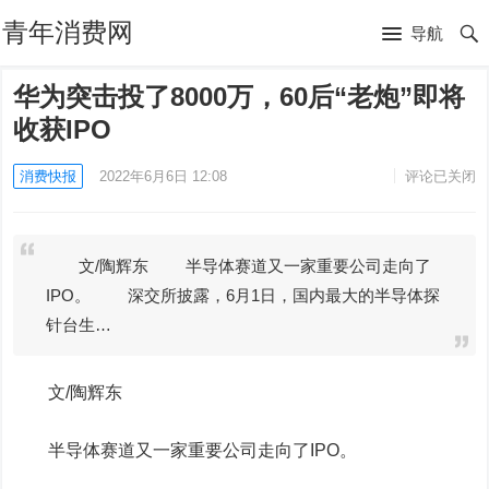
青年消费网
导航
华为突击投了8000万，60后“老炮”即将
收获IPO
消费快报
2022年6月6日 12:08
评论已关闭
文/陶辉东 半导体赛道又一家重要公司走向了
IPO。 深交所披露，6月1日，国内最大的半导体探
针台生…
文/陶辉东
半导体赛道又一家重要公司走向了IPO。