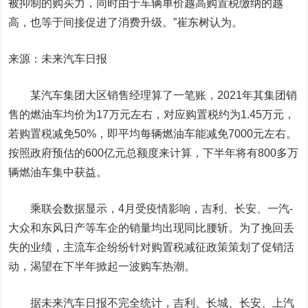
被抑制的购买力，同时由于车辆单价越高购置税缴纳的越
高，也等于间接促进了消费升级。”崔东树认为。
来源：未来汽车日报
某汽车集团大区销售经理算了一笔账，2021年其集团销
售的燃油车均价为17万元左右，对应购置税约为1.45万元，
若购置税减免50%，即平均每辆燃油车能减免7000元左右。
按照政府预估的600亿元总额度来计算，下半年将有800多万
辆燃油车集中获益。
乘联会数据显示，4月受疫情影响，吉利、长安、一汽-
大众和东风
日产
等车企的销量均出现同比腰斩。为了挽回丢
失的业绩，主流车企纷纷针对购置税减征政策策划了促销活
动，渴望在下半年掀起一波购车热潮。
据未来汽车日报不完全统计，吉利、长城、长安、上汽