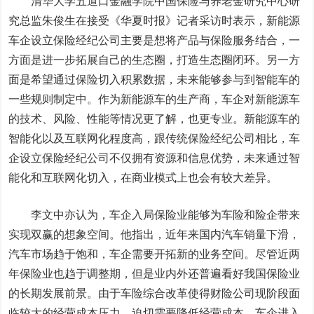
清华大学五道口金融学院中国保险与养老金研究中心研
究总监朱俊生在接受《华夏时报》记者采访时表示，新能源
车企设立保险经纪公司主要是想将产品与保险服务结合，一
方面是进一步拓展自己的生态圈，打造生态圈闭环。另一方
面是希望通过保险切入积累数据，未来能够参与到智能车的
一些规则制定中。作为新能源车的生产商，车企对新能源车
的技术、风险、性能等情况更了解，也更专业。新能源车的
智能化以及互联网化程度高，跟传统保险经纪公司相比，车
企设立保险经纪公司不仅拥有资源和信息优势，未来通过智
能化和互联网化切入，在商业模式上也会有较大差异。
李文中亦认为，车企入局保险业能够为车险和险企带来
实现双赢的想象空间。他指出，近年来国内汽车销量下滑，
汽车市场趋于饱和，车企需要开拓新的业务空间。尽管近两
年保险业也趋于调整期，但是业内外还普遍看好我国保险业
的长期发展前景。由于车险综合改革使得财险公司现阶段面
临较大的经营成本压力，迫切需要降低经营成本。车企进入