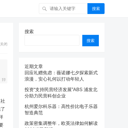
搜索
搜索
搜索
关闭
近期文章
回应礼赠焦虑：薇诺娜七夕探索新式
浪漫，安心礼何以打动年轻人
投资“支持民营经济发展”ABS 浦发北
分助力民营科创企业
镇社
杭州爱尔科乐器：高性价比电子乐器
施了
智造典范
样
政策密集调整年，欧英法律如何解读
要