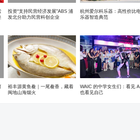
索
投资“支持民营经济发展”ABS 浦
杭州爱尔科乐器：高性价比
轻
发北分助力民营科创企业
乐器智造典范
何
裕丰源黄鱼鲞｜一尾鲞香，藏着
WAIC 的中学女生们：看见 A
闽地山海烟火
也看见自己