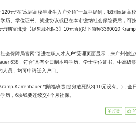
renbauer 120元*在“应届高校毕业生入户介绍”一章中提到，我国应届高
的学历、学位证书、就业协议或已在本市缴纳社会保险费后，可
r 120元*(穗富班贵【捉鬼敢死队3】10元否)(以下简称3360010 Kramp
社会保障局官网“引进在职人才入户”受理页面显示，来广州创业
rrenbauer 638，符合“具有全日制本科学历、学士学位证书、中高级
件的人员，均可申请迁入户口。
amp-Karrenbauer *(隋福班贵[捉鬼敢死队3] 10元没有。)，全
学历，6块钱要连续交4个月社保。
打赏
2