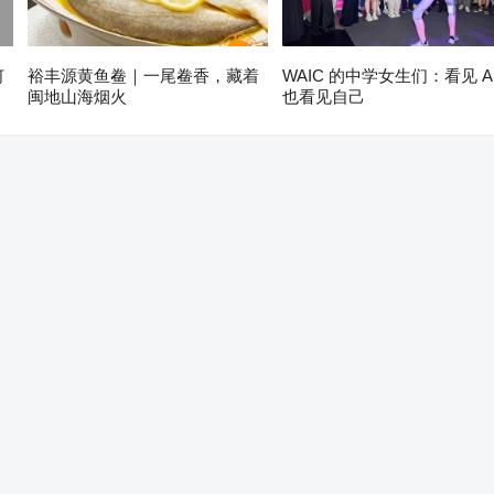
何
裕丰源黄鱼鲞｜一尾鲞香，藏着
WAIC 的中学女生们：看见 A
闽地山海烟火
也看见自己