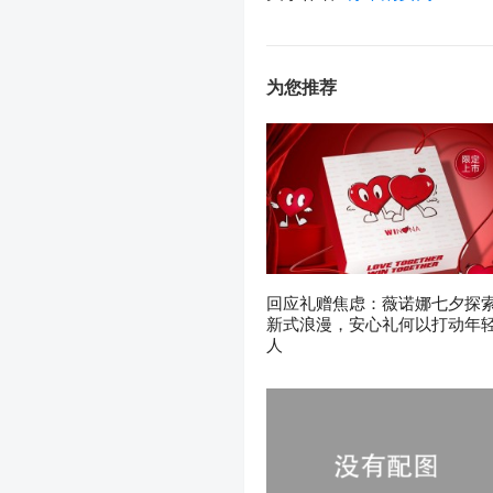
为您推荐
回应礼赠焦虑：薇诺娜七夕探
新式浪漫，安心礼何以打动年
人