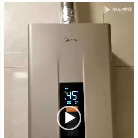
视
频
播
放
器