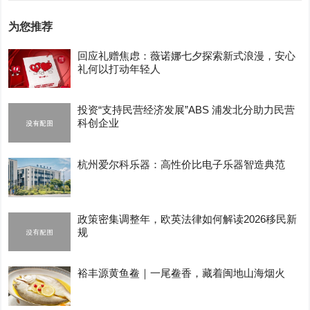
为您推荐
回应礼赠焦虑：薇诺娜七夕探索新式浪漫，安心
礼何以打动年轻人
投资“支持民营经济发展”ABS 浦发北分助力民营
科创企业
杭州爱尔科乐器：高性价比电子乐器智造典范
政策密集调整年，欧英法律如何解读2026移民新
规
裕丰源黄鱼鲞｜一尾鲞香，藏着闽地山海烟火