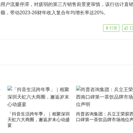
的用户流量停滞，对疲弱的第三方销售前景更审慎，该行估计直
，带动2023-26财年收入复合年均增长率达20%。
打赏
1
，
「抖音生活跨年季」｜相聚深圳
尚普咨询集团：兵立王荣获
！
天虹六大商圈，邂逅岁末心动盛
口碑第一茶饮品牌市场地位
宴