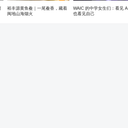
何
裕丰源黄鱼鲞｜一尾鲞香，藏着
WAIC 的中学女生们：看见 A
闽地山海烟火
也看见自己