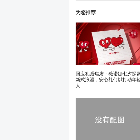
为您推荐
回应礼赠焦虑：薇诺娜七夕探
新式浪漫，安心礼何以打动年
人