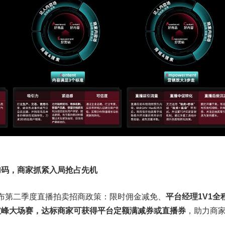
加码，商家抓紧入局抢占先机
美区已公布第二季度直播拍卖招商政策：限时佣金减免、
平台经理1V1全
破峰大场赛，达标商家可获得平台定额满减券或直播券
，助力商